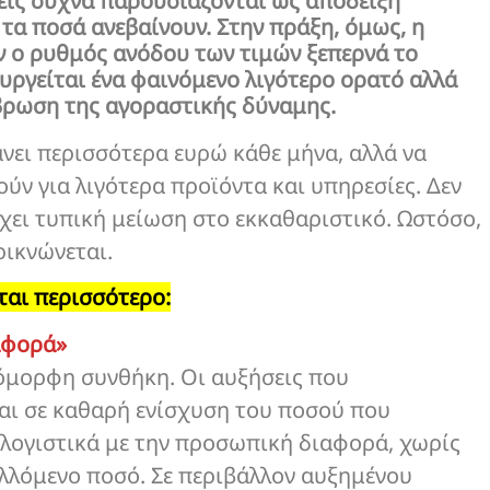
εις συχνά παρουσιάζονται ως απόδειξη
 τα ποσά ανεβαίνουν. Στην πράξη, όμως, η
αν ο ρυθμός ανόδου των τιμών ξεπερνά το
ργείται ένα φαινόμενο λιγότερο ορατό αλλά
άβρωση της αγοραστικής δύναμης.
νει περισσότερα ευρώ κάθε μήνα, αλλά να
ύν για λιγότερα προϊόντα και υπηρεσίες. Δεν
χει τυπική μείωση στο εκκαθαριστικό. Ωστόσο,
ρικνώνεται.
ται περισσότερο:
αφορά»
ιόμορφη συνθήκη. Οι αυξήσεις που
αι σε καθαρή ενίσχυση του ποσού που
 λογιστικά με την προσωπική διαφορά, χωρίς
λλόμενο ποσό. Σε περιβάλλον αυξημένου