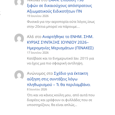
ξιφών σε δικαιούχους απόστρατους
Αξιωματικούς Ειδικοτήτων ΠΝ
ς
19 Ιουνίου 2026
Φυσικά για την αεροπορία ούτε λόγος,ίσως
στην 20ετια μπορεί να πάρουμε...
Αλ6
στο
Aναρτήθηκε το ENHM. ΣΗΜ.
ΚΥΡΙΑΣ ΣΥΝΤΑΞΗΣ ΙΟΥΝΙΟΥ 2026–
Ημερομηνίες Μερισμάτων (ΠΙΝΑΚΕΣ)
17 Ιουνίου 2026
Κατέβασε και το Ενημερωτικό Ιαν. 2015 για
να έχεις μια πιο σφαιρική αντίληψη.
Ανώνυμος
στο
Σχέδιο για έκτακτη
αύξηση στις συντάξεις λόγω
πληθωρισμού – Τι θα περιλαμβάνει
8 Ιουνίου 2026
Ότι και να κάνεις κούλη μου, από αυτά που
διαρέεις και γράφουν οι φυλλάδες που σε
υποστηρίζουν, θα είναι απλώς…