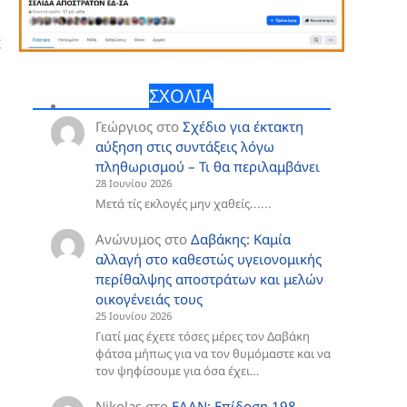
ε
ΣΧΟΛΙΑ
Γεώργιος
στο
Σχέδιο για έκτακτη
αύξηση στις συντάξεις λόγω
πληθωρισμού – Τι θα περιλαμβάνει
28 Ιουνίου 2026
Μετά τίς εκλογές μην χαθείς......
Ανώνυμος
στο
Δαβάκης: Καμία
αλλαγή στο καθεστώς υγειονομικής
περίθαλψης αποστράτων και μελών
οικογένειάς τους
25 Ιουνίου 2026
Γιατί μας έχετε τόσες μέρες τον Δαβάκη
φάτσα μήπως για να τον θυμόμαστε και να
τον ψηφίσουμε για όσα έχει…
Nikolas
στο
ΕΑΑΝ: Επίδοση 198