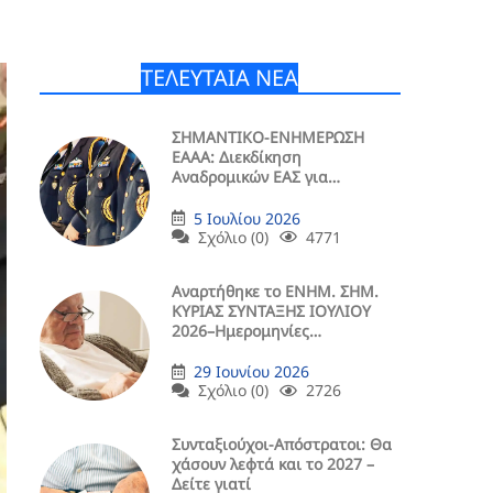
ΤΕΛΕΥΤΑΙΑ ΝΕΑ
ΣΗΜΑΝΤΙΚΟ-ΕΝΗΜΕΡΩΣΗ
ΕΑΑΑ: Διεκδίκηση
Αναδρομικών ΕΑΣ για
Συντάξεις Άνω των 1.400 Ευρώ
5 Ιουλίου 2026
Σχόλιο (0)
4771
Aναρτήθηκε το ENHM. ΣΗΜ.
ΚΥΡΙΑΣ ΣΥΝΤΑΞΗΣ ΙΟΥΛΙΟΥ
2026–Ημερομηνίες
Μερισμάτων (ΠΙΝΑΚΕΣ)
29 Ιουνίου 2026
Σχόλιο (0)
2726
Συνταξιούχοι-Απόστρατοι: Θα
χάσουν λεφτά και το 2027 –
Δείτε γιατί