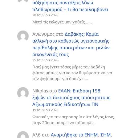
αύξηση στις συντάξεις λόγω
πληθωρισμού – Τι θα περιλαμβάνει
28 Ιουνίου 2026
Μετά τίς εκλογές μην χαθείς......
Ανώνυμος
στο
Δαβάκης: Καμία
αλλαγή στο καθεστώς υγειονομικής
περίθαλψης αποστράτων και μελών
οικογένειάς τους
25 Ιουνίου 2026
Γιατί μας έχετε τόσες μέρες τον Δαβάκη
φάτσα μήπως για να τον θυμόμαστε και να
τον ψηφίσουμε για όσα έχει…
Nikolas
στο
ΕΑΑΝ: Επίδοση 198
ξιφών σε δικαιούχους απόστρατους
Αξιωματικούς Ειδικοτήτων ΠΝ
19 Ιουνίου 2026
Φυσικά για την αεροπορία ούτε λόγος,ίσως
στην 20ετια μπορεί να πάρουμε...
Αλ6
στο
Aναρτήθηκε το ENHM. ΣΗΜ.