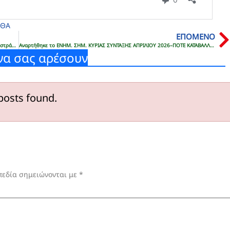
ΕΘΑ
ΕΠΟΜΕΝΟ
Σημαντική Ενημέρωση για τις Τροποποιητικές Δηλώσεις Αναδρομικών Αποστράτων
Aναρτήθηκε το ENHM. ΣΗΜ. ΚΥΡΙΑΣ ΣΥΝΤΑΞΗΣ ΑΠΡΙΛΙΟΥ 2026–ΠΟΤΕ ΚΑΤΑΒΑΛΛΟΝΤΑΙ ΜΤΣ ΚΑΙ ΕΚΟΕΜΣ
να σας αρέσουν
posts found.
πεδία σημειώνονται με
*