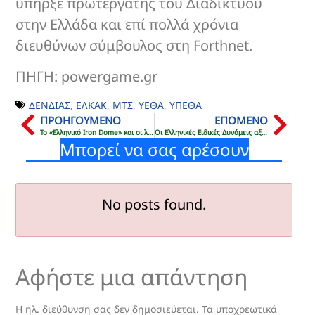
υπήρξε πρωτεργάτης του Διαδικτύου
στην Ελλάδα και επί πολλά χρόνια
διευθύνων σύμβουλος στη Forthnet.
ΠΗΓΗ: powergame.gr
ΔΕΝΔΙΑΣ
,
ΕΛΚΑΚ
,
ΜΤΣ
,
ΥΕΘΑ
,
ΥΠΕΘΑ
ΠΡΟΗΓΟΥΜΕΝΟ
ΕΠΟΜΕΝΟ
To «Eλληνικό Iron Dome» και οι λύσεις που εξετάζει το ΓΕΕΘΑ
Οι Ελληνικές Ειδικές Δυνάμεις αξιολογούνται από το NATO για ανάληψη αποστολών
Μπορεί να σας αρέσουν
No posts found.
Αφήστε μια απάντηση
Η ηλ. διεύθυνση σας δεν δημοσιεύεται.
Τα υποχρεωτικά