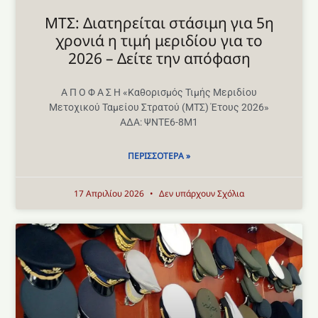
ΜΤΣ: Διατηρείται στάσιμη για 5η
χρονιά η τιμή μεριδίου για το
2026 – Δείτε την απόφαση
Α Π Ο Φ Α Σ Η «Καθορισμός Τιμής Μεριδίου
Μετοχικού Ταμείου Στρατού (ΜΤΣ) Έτους 2026»
AΔΑ: ΨΝΤΕ6-8Μ1
ΠΕΡΙΣΣΌΤΕΡΑ »
17 Απριλίου 2026
Δεν υπάρχουν Σχόλια