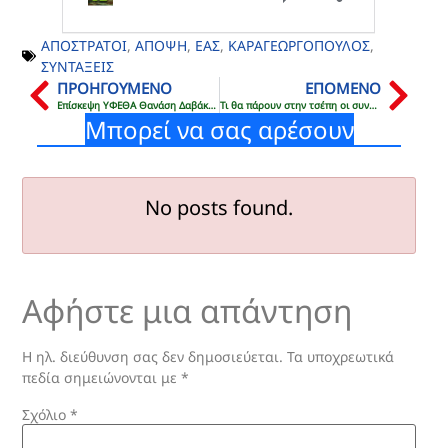
ΑΠΟΣΤΡΑΤΟΙ
,
ΑΠΟΨΗ
,
ΕΑΣ
,
ΚΑΡΑΓΕΩΡΓΟΠΟΥΛΟΣ
,
ΣΥΝΤΑΞΕΙΣ
ΠΡΟΗΓΟΥΜΕΝΟ
ΕΠΟΜΕΝΟ
Επίσκεψη ΥΦΕΘΑ Θανάση Δαβάκη στο 417 ΝΙΜΤΣ–Τι διαπίστωσε (ΦΩΤΟ)
Τι θα πάρουν στην τσέπη οι συνταξιούχοι (ΔIΑΓΡΑΜΜΑTA)
Μπορεί να σας αρέσουν
No posts found.
Αφήστε μια απάντηση
Η ηλ. διεύθυνση σας δεν δημοσιεύεται.
Τα υποχρεωτικά
πεδία σημειώνονται με
*
Σχόλιο
*