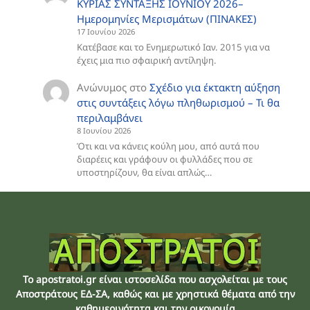
ΚΥΡΙΑΣ ΣΥΝΤΑΞΗΣ ΙΟΥΝΙΟΥ 2026–
Ημερομηνίες Μερισμάτων (ΠΙΝΑΚΕΣ)
17 Ιουνίου 2026
Κατέβασε και το Ενημερωτικό Ιαν. 2015 για να
έχεις μια πιο σφαιρική αντίληψη.
Ανώνυμος
στο
Σχέδιο για έκτακτη αύξηση
στις συντάξεις λόγω πληθωρισμού – Τι θα
περιλαμβάνει
8 Ιουνίου 2026
Ότι και να κάνεις κούλη μου, από αυτά που
διαρέεις και γράφουν οι φυλλάδες που σε
υποστηρίζουν, θα είναι απλώς…
Το apostratoi.gr είναι ιστοσελίδα που ασχολείται με τους
Αποστράτους EΔ-ΣΑ, καθώς και με χρηστικά θέματα από την
καθημερινότητα και την οικονομία