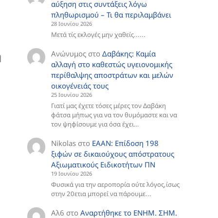
αύξηση στις συντάξεις λόγω
πληθωρισμού – Τι θα περιλαμβάνει
28 Ιουνίου 2026
Μετά τίς εκλογές μην χαθείς......
Ανώνυμος
στο
Δαβάκης: Καμία
ή
αλλαγή στο καθεστώς υγειονομικής
περίθαλψης αποστράτων και μελών
οικογένειάς τους
25 Ιουνίου 2026
Γιατί μας έχετε τόσες μέρες τον Δαβάκη
φάτσα μήπως για να τον θυμόμαστε και να
τον ψηφίσουμε για όσα έχει…
Nikolas
στο
ΕΑΑΝ: Επίδοση 198
ξιφών σε δικαιούχους απόστρατους
Αξιωματικούς Ειδικοτήτων ΠΝ
19 Ιουνίου 2026
Φυσικά για την αεροπορία ούτε λόγος,ίσως
στην 20ετια μπορεί να πάρουμε...
Αλ6
στο
Aναρτήθηκε το ENHM. ΣΗΜ.