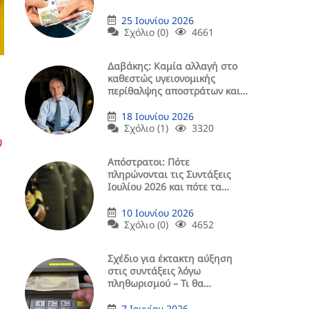
25 Ιουνίου 2026
Σχόλιο (0)
4661
Δαβάκης: Καμία αλλαγή στο
καθεστώς υγειονομικής
περίθαλψης αποστράτων και
μελών οικογένειάς τους
18 Ιουνίου 2026
Σχόλιο (1)
3320
υ
Aπόστρατοι: Πότε
πληρώνονται τις Συντάξεις
Ιουλίου 2026 και πότε τα
Μερίσματα (ΠΙΝΑΚΕΣ)
10 Ιουνίου 2026
Σχόλιο (0)
4652
Σχέδιο για έκτακτη αύξηση
στις συντάξεις λόγω
πληθωρισμού – Τι θα
περιλαμβάνει
7 Ιουνίου 2026