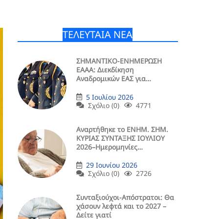
ΤΕΛΕΥΤΑΙΑ ΝΕΑ
ΣΗΜΑΝΤΙΚΟ-ΕΝΗΜΕΡΩΣΗ
ΕΑΑΑ: Διεκδίκηση
Αναδρομικών ΕΑΣ για
Συντάξεις Άνω των 1.400 Ευρώ
5 Ιουλίου 2026
Σχόλιο (0)
4771
Aναρτήθηκε το ENHM. ΣΗΜ.
ΚΥΡΙΑΣ ΣΥΝΤΑΞΗΣ ΙΟΥΛΙΟΥ
2026–Ημερομηνίες
Μερισμάτων (ΠΙΝΑΚΕΣ)
29 Ιουνίου 2026
Σχόλιο (0)
2726
Συνταξιούχοι-Απόστρατοι: Θα
χάσουν λεφτά και το 2027 –
Δείτε γιατί