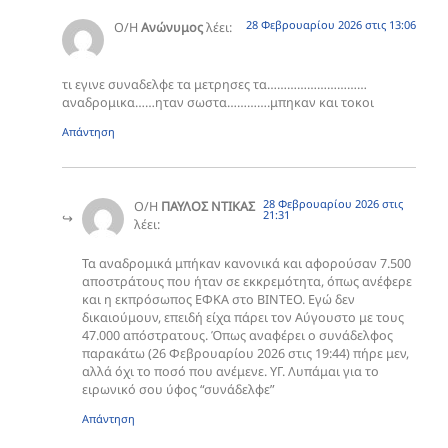
28 Φεβρουαρίου 2026 στις 13:06
Ο/Η
Ανώνυμος
λέει:
τι εγινε συναδελφε τα μετρησες τα…………………………
αναδρομικα……ηταν σωστα………….μπηκαν και τοκοι
Απάντηση
28 Φεβρουαρίου 2026 στις
Ο/Η
ΠΑΥΛΟΣ ΝΤΙΚΑΣ
21:31
λέει:
Τα αναδρομικά μπήκαν κανονικά και αφορούσαν 7.500
αποστράτους που ήταν σε εκκρεμότητα, όπως ανέφερε
και η εκπρόσωπος ΕΦΚΑ στο ΒΙΝΤΕΟ. Εγώ δεν
δικαιούμουν, επειδή είχα πάρει τον Αύγουστο με τους
47.000 απόστρατους. Όπως αναφέρει ο συνάδελφος
παρακάτω (26 Φεβρουαρίου 2026 στις 19:44) πήρε μεν,
αλλά όχι το ποσό που ανέμενε. ΥΓ. Λυπάμαι για το
ειρωνικό σου ύφος “συνάδελφε”
Απάντηση