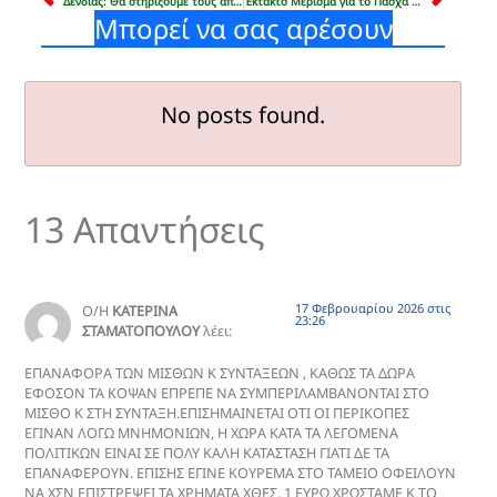
Δένδιας: Θα στηρίξουμε τους απόστρατους ώστε να βρουν άλλη δουλειά στην αγορά εργασίας (ΒΙΝΤΕΟ)
Έκτακτο Μέρισμα για το Πάσχα στους απόστρατους
Μπορεί να σας αρέσουν
No posts found.
13 Απαντήσεις
17 Φεβρουαρίου 2026 στις
Ο/Η
ΚΑΤΕΡΙΝΑ
23:26
ΣΤΑΜΑΤΟΠΟΥΛΟΥ
λέει:
ΕΠΑΝΑΦΟΡΑ ΤΩΝ ΜΙΣΘΩΝ Κ ΣΥΝΤΑΞΕΩΝ , ΚΑΘΩΣ ΤΑ ΔΩΡΑ
ΕΦΟΣΟΝ ΤΑ ΚΟΨΑΝ ΕΠΡΕΠΕ ΝΑ ΣΥΜΠΕΡΙΛΑΜΒΑΝΟΝΤΑΙ ΣΤΟ
ΜΙΣΘΟ Κ ΣΤΗ ΣΥΝΤΑΞΗ.ΕΠΙΣΗΜΑΙΝΕΤΑΙ ΟΤΙ ΟΙ ΠΕΡΙΚΟΠΕΣ
ΕΓΙΝΑΝ ΛΟΓΩ ΜΝΗΜΟΝΙΩΝ, Η ΧΩΡΑ ΚΑΤΑ ΤΑ ΛΕΓΟΜΕΝΑ
ΠΟΛΙΤΙΚΩΝ ΕΙΝΑΙ ΣΕ ΠΟΛΥ ΚΑΛΗ ΚΑΤΑΣΤΑΣΗ ΓΙΑΤΙ ΔΕ ΤΑ
ΕΠΑΝΑΦΕΡΟΥΝ. ΕΠΙΣΗΣ ΕΓΙΝΕ ΚΟΥΡΕΜΑ ΣΤΟ ΤΑΜΕΙΟ ΟΦΕΙΛΟΥΝ
ΝΑ ΧΣΝ ΕΠΙΣΤΡΕΨΕΙ ΤΑ ΧΡΗΜΑΤΑ ΧΘΕΣ, 1 ΕΥΡΩ ΧΡΩΣΤΑΜΕ Κ ΤΟ