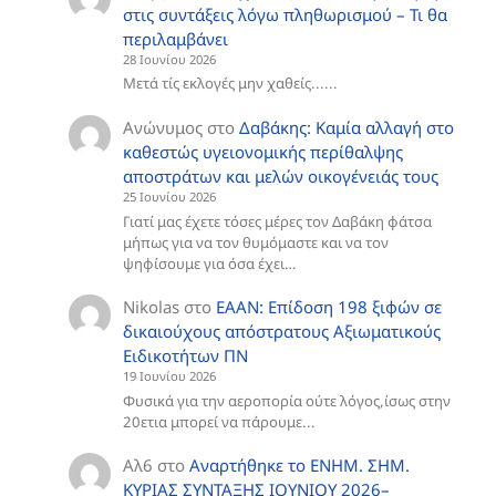
στις συντάξεις λόγω πληθωρισμού – Τι θα
περιλαμβάνει
28 Ιουνίου 2026
Μετά τίς εκλογές μην χαθείς......
Ανώνυμος
στο
Δαβάκης: Καμία αλλαγή στο
καθεστώς υγειονομικής περίθαλψης
αποστράτων και μελών οικογένειάς τους
25 Ιουνίου 2026
Γιατί μας έχετε τόσες μέρες τον Δαβάκη φάτσα
μήπως για να τον θυμόμαστε και να τον
ψηφίσουμε για όσα έχει…
Nikolas
στο
ΕΑΑΝ: Επίδοση 198 ξιφών σε
δικαιούχους απόστρατους Αξιωματικούς
Ειδικοτήτων ΠΝ
19 Ιουνίου 2026
Φυσικά για την αεροπορία ούτε λόγος,ίσως στην
20ετια μπορεί να πάρουμε...
Αλ6
στο
Aναρτήθηκε το ENHM. ΣΗΜ.
ΚΥΡΙΑΣ ΣΥΝΤΑΞΗΣ ΙΟΥΝΙΟΥ 2026–