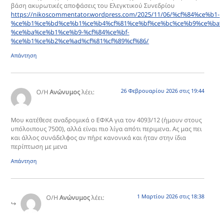
βάση ακυρωτικές αποφάσεις του Ελεγκτικού Συνεδρίου
https://nikoscommentator.wordpress.com/2025/11/06/%cf%84%ce%b1-
%ce%b1%ce%bd%ce%b1%ce%b4%cf%81%ce%bf%ce%bc%ce%b9%ce%ba
%ce%ba%ce%b1%ce%b9-%cf%84%ce%bf-
%ce%b1%ce%b2%ce%ad%cf%81%cf%89%cf%86/
Απάντηση
26 Φεβρουαρίου 2026 στις 19:44
Ο/Η
Ανώνυμος
λέει:
Μου κατέθεσε αναδρομικά ο ΕΦΚΑ για τον 4093/12 (ήμουν στους
υπόλοιπους 7500), αλλά είναι πιο λίγα απότι περιμενα. Ας μας πει
και άλλος συνάδελφος αν πήρε κανονικά και ήταν στην ίδια
περίπτωση με μενα
Απάντηση
1 Μαρτίου 2026 στις 18:38
Ο/Η
Ανώνυμος
λέει: