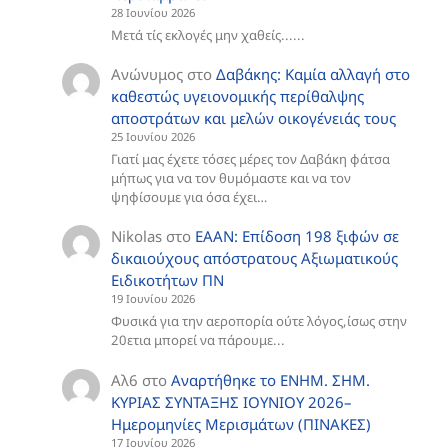
28 Ιουνίου 2026
Μετά τίς εκλογές μην χαθείς......
Ανώνυμος
στο
Δαβάκης: Καμία αλλαγή στο
καθεστώς υγειονομικής περίθαλψης
αποστράτων και μελών οικογένειάς τους
25 Ιουνίου 2026
Γιατί μας έχετε τόσες μέρες τον Δαβάκη φάτσα
μήπως για να τον θυμόμαστε και να τον
ψηφίσουμε για όσα έχει…
Nikolas
στο
ΕΑΑΝ: Επίδοση 198 ξιφών σε
δικαιούχους απόστρατους Αξιωματικούς
Ειδικοτήτων ΠΝ
19 Ιουνίου 2026
Φυσικά για την αεροπορία ούτε λόγος,ίσως στην
20ετια μπορεί να πάρουμε...
Αλ6
στο
Aναρτήθηκε το ENHM. ΣΗΜ.
ΚΥΡΙΑΣ ΣΥΝΤΑΞΗΣ ΙΟΥΝΙΟΥ 2026–
Ημερομηνίες Μερισμάτων (ΠΙΝΑΚΕΣ)
17 Ιουνίου 2026