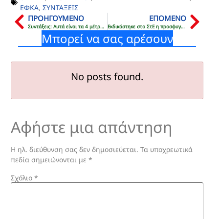
ΕΦΚΑ
,
ΣΥΝΤΑΞΕΙΣ
ΠΡΟΗΓΟΥΜΕΝΟ
ΕΠΟΜΕΝΟ
Συντάξεις: Αυτά είναι τα 4 μέτρα που εξετάζει η κυβέρνηση – Τι ισχύει για το 250αρι
Εκδικάστηκε στο ΣτΕ η προσφυγή για ακύρωση της ΚΥΑ για το ΒΟΕΑ – Πότε η απόφαση
Μπορεί να σας αρέσουν
No posts found.
Αφήστε μια απάντηση
Η ηλ. διεύθυνση σας δεν δημοσιεύεται.
Τα υποχρεωτικά
πεδία σημειώνονται με
*
Σχόλιο
*