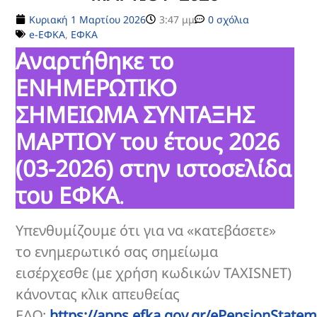
Κυριακή 1 Μαρτίου 2026
3:47 μμ
0 σχόλια
e-ΕΦΚΑ
,
ΕΦΚΑ
Αναρτήθηκε το
ΕΝΗΜΕΡΩΤΙΚΟ
ΣΗΜΕΙΩΜΑ ΣΥΝΤΑΞΗΣ
ΜΑΡΤΙΟΥ του έτους 2026
(03-2026) στην ιστοσελίδα
του ΕΦΚΑ
.
Υπενθυμίζουμε ότι για να «κατεβάσετε»
το ενημερωτικό σας σημείωμα
εισέρχεσθε (με χρήση κωδικών TAXISNET)
κάνοντας κλικ απευθείας
ΕΔΩ:
https://apps.efka.gov.gr/ePensionState