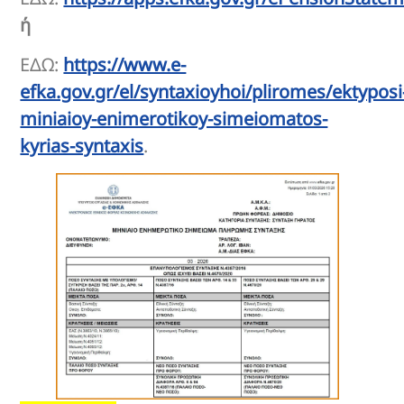
ή
ΕΔΩ:
https://www.e-
efka.gov.gr/el/syntaxioyhoi/pliromes/ektyposi
miniaioy-enimerotikoy-simeiomatos-
kyrias-syntaxis
.